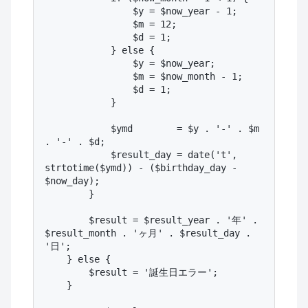
                $y = $now_year - 1;

                $m = 12;

                $d = 1;

            } else {

                $y = $now_year;

                $m = $now_month - 1;

                $d = 1;

            }

            $ymd        = $y . '-' . $m 
. '-' . $d;

            $result_day = date('t', 
strtotime($ymd)) - ($birthday_day - 
$now_day);

        }

        $result = $result_year . '年' . 
$result_month . 'ヶ月' . $result_day . 
'日';

    } else {

        $result = '誕生日エラー';

    }
