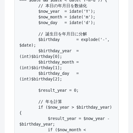
=== $date && $date < date('Y-m-d')) {

        // 本日の年月日を数値化

        $now_year  = idate('Y');

        $now_month = idate('m');

        $now_day   = idate('d');

        // 誕生日を年月日に分解

        $birthday       = explode('-', 
$date);

        $birthday_year  = 
(int)$birthday[0];

        $birthday_month = 
(int)$birthday[1];

        $birthday_day   = 
(int)$birthday[2];

        $result_year = 0;

        // 年を計算

        if ($now_year > $birthday_year) 
{

            $result_year = $now_year - 
$birthday_year;

            if ($now_month < 