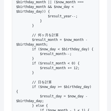
$birthday_month || ($now_month === 
$birthday_month && $now_day < 
$birthday_day)) {

                $result_year--;

            }

        }

        // 何ヶ月を計算

        $result_month = $now_month - 
$birthday_month;

        if ($now_day < $birthday_day) {

            $result_month--;

        }

        if ($result_month < 0) {

            $result_month += 12;

        }

        // 日を計算

        if ($now_day >= $birthday_day) 
{

            $result_day = $now_day - 
$birthday_day;

        } else {

            if ($now_month - 1 < 1) {
