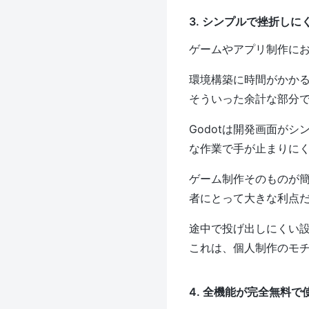
3. シンプルで挫折しに
ゲームやアプリ制作に
環境構築に時間がかか
そういった余計な部分
Godotは開発画面が
な作業で手が止まりに
ゲーム制作そのものが
者にとって大きな利点
途中で投げ出しにくい
これは、個人制作のモ
4. 全機能が完全無料で