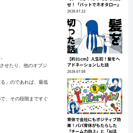
せ！「バットでネオタロー」
2026.07.22
す。
【約31cm】人生初！髪をヘ
アドネーションした話
下させたり、他のオブジ
2026.07.08
作る」のであれば、最低
ので、その段階まですぐ
育休で会社にもポジティブ効
果！パパ育休がもたらした
「チーム力向上」と「AI活