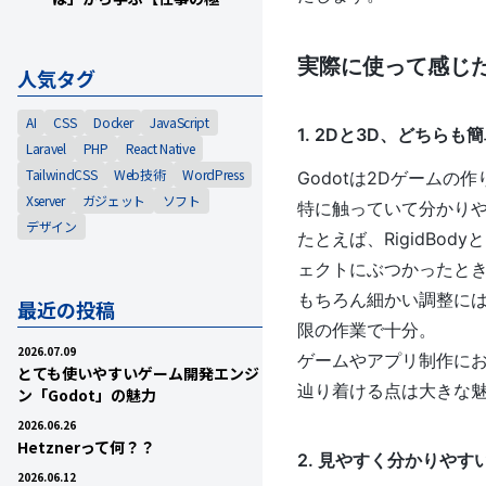
実際に使って感じ
人気タグ
AI
CSS
Docker
JavaScript
1. 2Dと3D、どちらも
Laravel
PHP
React Native
TailwindCSS
Web技術
WordPress
Godotは2Dゲーム
Xserver
ガジェット
ソフト
特に触っていて分かり
デザイン
たとえば、RigidB
ェクトにぶつかったと
もちろん細かい調整に
最近の投稿
限の作業で十分。
2026.07.09
ゲームやアプリ制作に
とても使いやすいゲーム開発エンジ
辿り着ける点は大きな
ン「Godot」の魅力
2026.06.26
Hetznerって何？？
2. 見やすく分かりや
2026.06.12