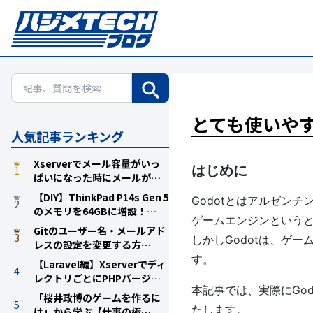
とても使いやす
人気記事ランキング
Xserverでメール容量がいっ
はじめに
1
ぱいになった時にメールが…
【DIY】ThinkPad P14s Gen 5
Godotとはアルゼン
2
のメモリを64GBに増設！…
ゲームエンジンという
Gitのユーザー名・メールアド
3
しかしGodotは、ゲ
レスの設定を変更する方…
す。
【Laravel編】Xserverでディ
4
レクトリごとにPHPバージ…
本記事では、実際にGo
「桜井政博のゲームを作るに
5
たします。
は」から学ぶ【仕事の極…