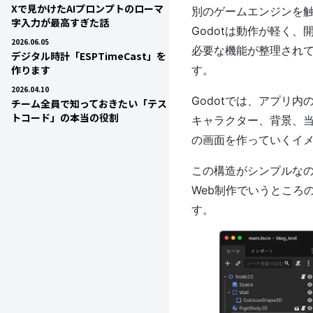
Xで見かけたAIプロンプトのローマ
別のゲームエンジンを
字入力が最高すぎた話
Godotは動作が軽く
2026.06.05
必要な機能が整理され
デジタル時計「ESPTimeCast」を
作ります
す。
2026.04.10
Godotでは、アプリ
チーム全員で知っておきたい「テス
トコード」の本当の役割
キャラクター、背景、
の画面を作っていくイ
この構造がシンプルな
Web制作でいうところ
す。