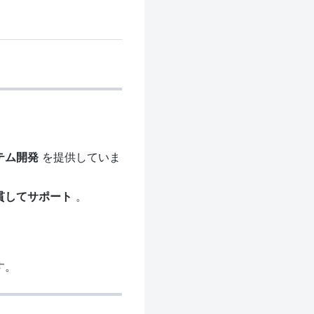
テム開発
を提供していま
貫してサポート
。
。
す。