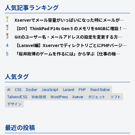
人気記事ランキング
1
Xserverでメール容量がいっぱいになった時にメールが…
2
【DIY】ThinkPad P14s Gen 5 のメモリを64GBに増設！…
3
Gitのユーザー名・メールアドレスの設定を変更する方…
4
【Laravel編】XserverでディレクトリごとにPHPバージ…
5
「桜井政博のゲームを作るには」から学ぶ【仕事の極…
人気タグ
AI
CSS
Docker
JavaScript
Laravel
PHP
React Native
TailwindCSS
Web技術
WordPress
Xserver
ガジェット
ソフト
デザイン
最近の投稿