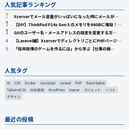
人気記事ランキング
1
Xserverでメール容量がいっぱいになった時にメールが…
2
【DIY】ThinkPad P14s Gen 5 のメモリを64GBに増設！…
3
Gitのユーザー名・メールアドレスの設定を変更する方…
4
【Laravel編】XserverでディレクトリごとにPHPバージ…
5
「桜井政博のゲームを作るには」から学ぶ【仕事の極…
人気タグ
AI
CSS
Docker
JavaScript
Laravel
PHP
React Native
TailwindCSS
Web技術
WordPress
Xserver
ガジェット
ソフト
デザイン
最近の投稿