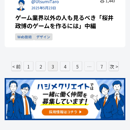
1,443
@UtsumiTaro
2025年5月23日
ゲーム業界以外の人も見るべき「桜井
政博のゲームを作るには」中編
Web技術
デザイン
< 前
1
2
3
4
5
…
7
次 >