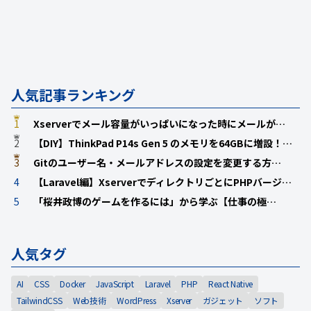
人気記事ランキング
1
Xserverでメール容量がいっぱいになった時にメールが…
2
【DIY】ThinkPad P14s Gen 5 のメモリを64GBに増設！…
3
Gitのユーザー名・メールアドレスの設定を変更する方…
4
【Laravel編】XserverでディレクトリごとにPHPバージ…
5
「桜井政博のゲームを作るには」から学ぶ【仕事の極…
人気タグ
AI
CSS
Docker
JavaScript
Laravel
PHP
React Native
TailwindCSS
Web技術
WordPress
Xserver
ガジェット
ソフト